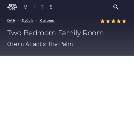
MITS
›
›
ОАЭ
Дубай
К отелю
Two Bedroom Family Room
Отель
Atlantis The Palm