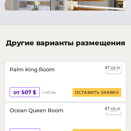
Другие варианты размещения
47
кв.м.
Palm King Room
INFO
от 507 $
/ ночь
ОСТАВИТЬ ЗАЯВКУ
47
кв.м.
Ocean Queen Room
INFO